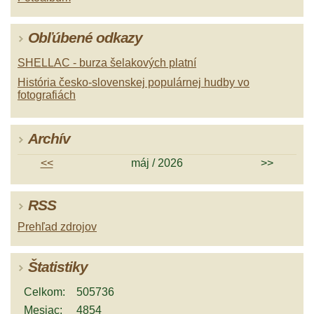
Obľúbené odkazy
SHELLAC - burza šelakových platní
História česko-slovenskej populárnej hudby vo
fotografiách
Archív
<<
máj / 2026
>>
RSS
Prehľad zdrojov
Štatistiky
Celkom:
505736
Mesiac:
4854