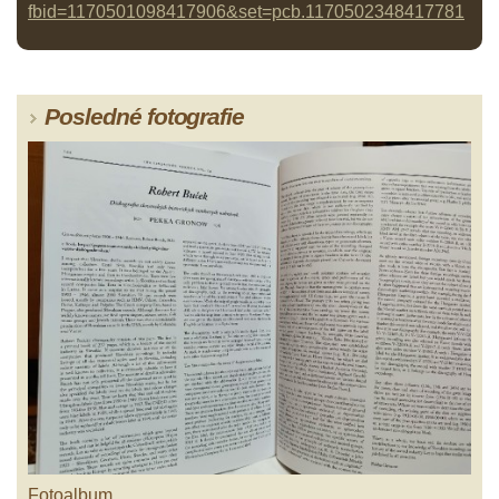
fbid=1170501098417906&set=pcb.1170502348417781
Posledné fotografie
Fotoalbum