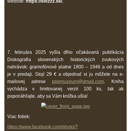
website:
https://siozzz.sk/
.
7. februára 2025 vyšla dlho očakávaná publikácia
Diskografia slovenských historických zvukových
nahrávok: gramofónové platne 1900 – 1946 a od dnes
je v predaji. Stojí 29 € a objednať si ju môžete na e-
mailovej adrese
popmuzeum@gmail.com
. Kniha
vychádza v limitovanej verzii 100 ks, tak ak
poponáhľajte, aby sa Vám knižka ušla!
Viac fotiek:
https://www.facebook.com/photo/?