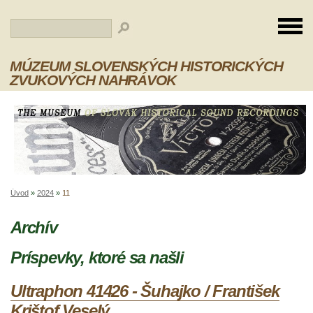
MÚZEUM SLOVENSKÝCH HISTORICKÝCH
ZVUKOVÝCH NAHRÁVOK
Úvod
»
2024
»
11
Archív
Príspevky, ktoré sa našli
Ultraphon 41426 - Šuhajko / František
Krištof Veselý