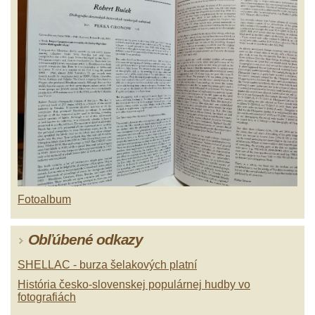
Fotoalbum
Obľúbené odkazy
SHELLAC - burza šelakových platní
História česko-slovenskej populárnej hudby vo
fotografiách