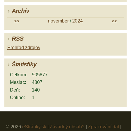
Archív
<<
november
/
2024
>>
RSS
Prehľad zdrojov
Štatistiky
Celkom:
505877
Mesiac:
4807
Deň:
140
Online:
1
© 2026
eStránky.sk
|
Závadný obsah?
|
Zpracování dat
|