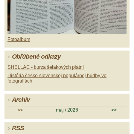
Fotoalbum
Obľúbené odkazy
SHELLAC - burza šelakových platní
História česko-slovenskej populárnej hudby vo
fotografiách
Archív
<<
máj / 2026
>>
RSS