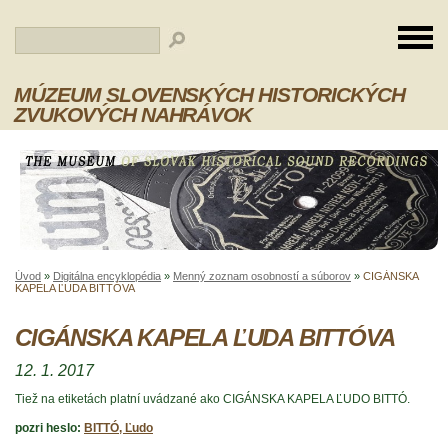
MÚZEUM SLOVENSKÝCH HISTORICKÝCH
ZVUKOVÝCH NAHRÁVOK
Úvod
»
Digitálna encyklopédia
»
Menný zoznam osobností a súborov
»
CIGÁNSKA
KAPELA ĽUDA BITTÓVA
CIGÁNSKA KAPELA ĽUDA BITTÓVA
12. 1. 2017
Tiež na etiketách platní uvádzané ako CIGÁNSKA KAPELA ĽUDO BITTÓ.
pozri heslo:
BITTÓ, Ľudo