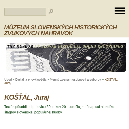
MÚZEUM SLOVENSKÝCH HISTORICKÝCH
ZVUKOVÝCH NAHRÁVOK
Úvod
»
Digitálna encyklopédia
»
Menný zoznam osobností a súborov
»
KOŠŤÁL,
Juraj
KOŠŤÁL, Juraj
Textár, pôsobil od polovice 30. rokov 20. storočia, keď napísal niekoľko
šlágrov slovenskej populárnej hudby.