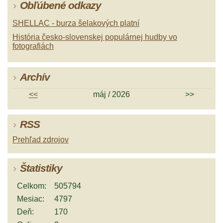
Obľúbené odkazy
SHELLAC - burza šelakových platní
História česko-slovenskej populárnej hudby vo
fotografiách
Archív
<<
máj / 2026
>>
RSS
Prehľad zdrojov
Štatistiky
Celkom:
505794
Mesiac:
4797
Deň:
170