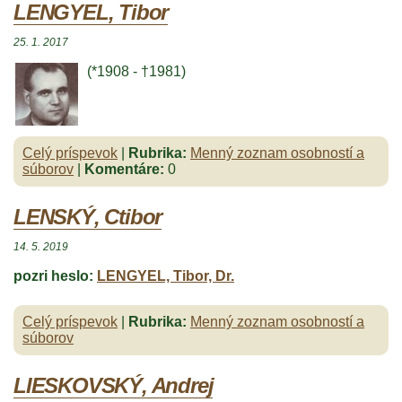
LENGYEL, Tibor
25. 1. 2017
(*1908 - †1981)
Celý príspevok
|
Rubrika:
Menný zoznam osobností a
súborov
|
Komentáre:
0
LENSKÝ, Ctibor
14. 5. 2019
pozri heslo:
LENGYEL, Tibor, Dr.
Celý príspevok
|
Rubrika:
Menný zoznam osobností a
súborov
LIESKOVSKÝ, Andrej