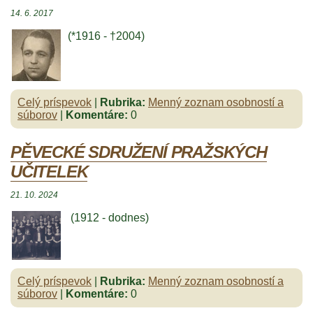
14. 6. 2017
(*1916 - †2004)
Celý príspevok
|
Rubrika:
Menný zoznam osobností a
súborov
|
Komentáre:
0
PĚVECKÉ SDRUŽENÍ PRAŽSKÝCH
UČITELEK
21. 10. 2024
(1912 - dodnes)
Celý príspevok
|
Rubrika:
Menný zoznam osobností a
súborov
|
Komentáre:
0