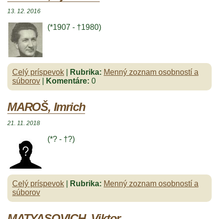
13. 12. 2016
(*1907 - †1980)
Celý príspevok
|
Rubrika:
Menný zoznam osobností a
súborov
|
Komentáre:
0
MAROŠ, Imrich
21. 11. 2018
(*? - †?)
Celý príspevok
|
Rubrika:
Menný zoznam osobností a
súborov
MATYASOVICH, Viktor