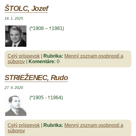
ŠTOLC, Jozef
16. 1. 2025
(*1908
– †1981
)
Celý príspevok
|
Rubrika:
Menný zoznam osobností a
súborov
|
Komentáre:
0
STRIEŽENEC, Rudo
27. 4. 2020
(*1905 - †1964)
Celý príspevok
|
Rubrika:
Menný zoznam osobností a
súborov