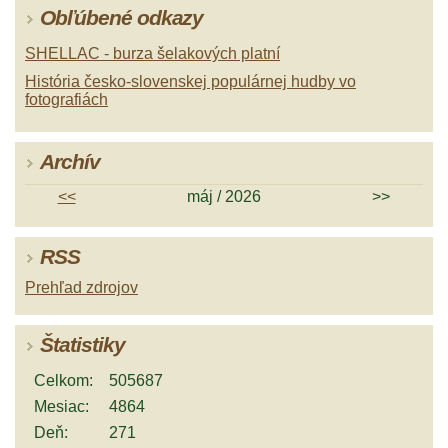
Obľúbené odkazy
SHELLAC - burza šelakových platní
História česko-slovenskej populárnej hudby vo
fotografiách
Archív
<<
máj / 2026
>>
RSS
Prehľad zdrojov
Štatistiky
Celkom:
505687
Mesiac:
4864
Deň:
271