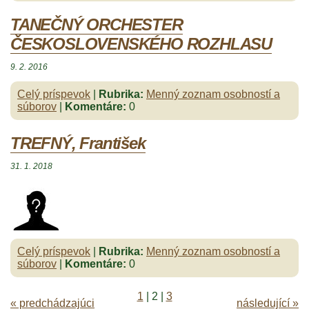
TANEČNÝ ORCHESTER
ČESKOSLOVENSKÉHO ROZHLASU
9. 2. 2016
Celý príspevok
|
Rubrika:
Menný zoznam osobností a
súborov
|
Komentáre:
0
TREFNÝ, František
31. 1. 2018
Celý príspevok
|
Rubrika:
Menný zoznam osobností a
súborov
|
Komentáre:
0
1
|
2
|
3
« predchádzajúci
následující »