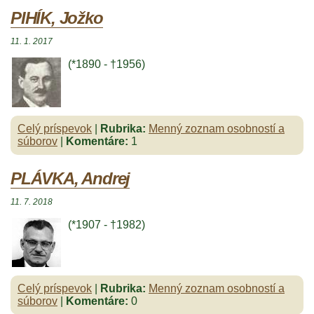
PIHÍK, Jožko
11. 1. 2017
(*1890 - †1956)
Celý príspevok
|
Rubrika:
Menný zoznam osobností a
súborov
|
Komentáre:
1
PLÁVKA, Andrej
11. 7. 2018
(*1907 - †1982)
Celý príspevok
|
Rubrika:
Menný zoznam osobností a
súborov
|
Komentáre:
0