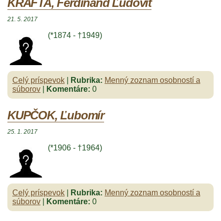
KRAFTA, Ferdinand Ľudovít
21. 5. 2017
(*1874 - †1949)
Celý príspevok
|
Rubrika:
Menný zoznam osobností a
súborov
|
Komentáre:
0
KUPČOK, Ľubomír
25. 1. 2017
(*1906 - †1964)
Celý príspevok
|
Rubrika:
Menný zoznam osobností a
súborov
|
Komentáre:
0