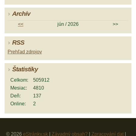
Archív
<<
jún / 2026
>>
RSS
Prehľad zdrojov
Štatistiky
Celkom:
505912
Mesiac:
4810
Deň:
137
Online:
2
© 2026
eStránky.sk
|
Závadný obsah?
|
Zpracování dat
|