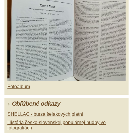
Fotoalbum
Obľúbené odkazy
SHELLAC - burza šelakových platní
História česko-slovenskej populárnej hudby vo
fotografiách